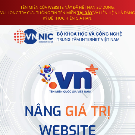
TÊN MIỀN CỦA WEBSITE NÀY ĐÃ HẾT HẠN SỬ DỤNG.
VUI LÒNG TRA CỨU THÔNG TIN TÊN MIỀN
TẠI ĐÂY
VÀ LIÊN HỆ NHÀ ĐĂNG
KÝ ĐỂ THỰC HIỆN GIA HẠN.
NÂNG
GIÁ TRỊ
WEBSITE