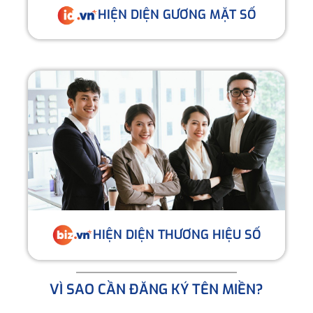
HIỆN DIỆN GƯƠNG MẶT SỐ
HIỆN DIỆN THƯƠNG HIỆU SỐ
VÌ SAO CẦN ĐĂNG KÝ TÊN MIỀN?