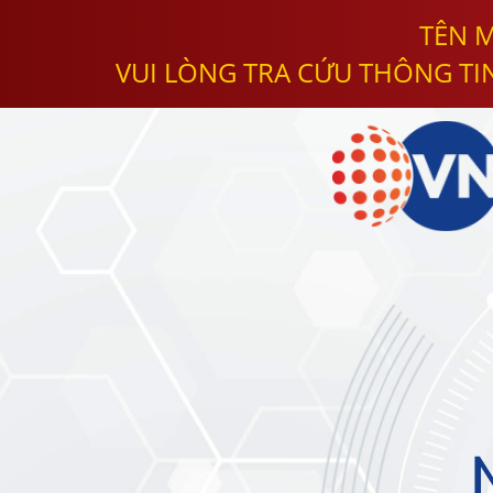
TÊN M
VUI LÒNG TRA CỨU THÔNG TI