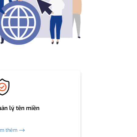
ản lý tên miền
em thêm ⟶