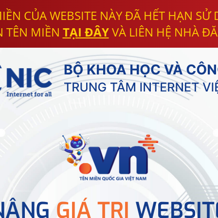
IỀN CỦA WEBSITE NÀY ĐÃ HẾT HẠN SỬ
N TÊN MIỀN
TẠI ĐÂY
VÀ LIÊN HỆ NHÀ ĐĂ
NÂNG
GIÁ TRỊ
WEBSIT