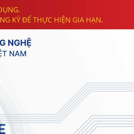
 DỤNG.
NG KÝ ĐỂ THỰC HIỆN GIA HẠN.
E