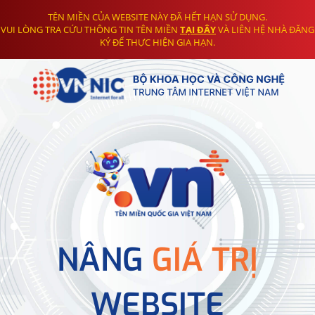
TÊN MIỀN CỦA WEBSITE NÀY ĐÃ HẾT HẠN SỬ DỤNG.
VUI LÒNG TRA CỨU THÔNG TIN TÊN MIỀN
TẠI ĐÂY
VÀ LIÊN HỆ NHÀ ĐĂNG
KÝ ĐỂ THỰC HIỆN GIA HẠN.
NÂNG
GIÁ TRỊ
WEBSITE