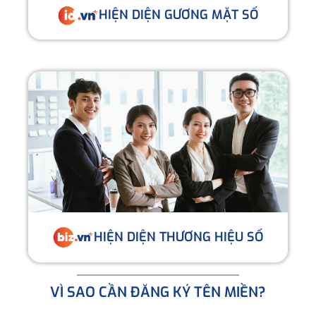
HIỆN DIỆN GƯƠNG MẶT SỐ
HIỆN DIỆN THƯƠNG HIỆU SỐ
VÌ SAO CẦN ĐĂNG KÝ TÊN MIỀN?